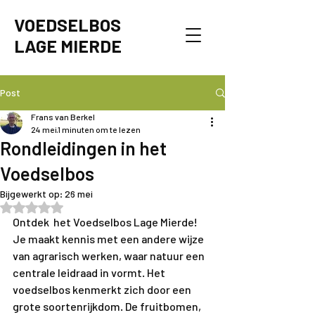
VOEDSELBOS
LAGE MIERDE
Post
Frans van Berkel
24 mei
1 minuten om te lezen
Rondleidingen in het
Voedselbos
Bijgewerkt op:
26 mei
Beoordeeld met NaN uit 5 sterren.
Ontdek  het Voedselbos Lage Mierde! 
Je maakt kennis met een andere wijze 
van agrarisch werken, waar natuur een 
centrale leidraad in vormt. Het 
voedselbos kenmerkt zich door een 
grote soortenrijkdom. De fruitbomen, 