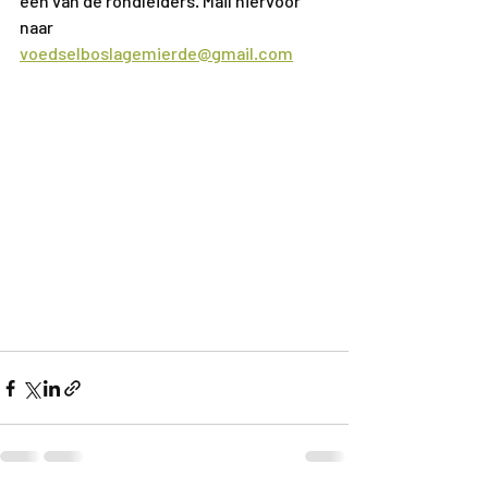
één van de rondleiders. Mail hiervoor 
naar 
voedselboslagemierde@gmail.com