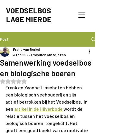
VOEDSELBOS
LAGE MIERDE
Post
Frans van Berkel
3 feb 2022
1 minuten om te lezen
Samenwerking voedselbos
en biologische boeren
Beoordeeld met NaN uit 5 sterren.
Frank en Yvonne Linschoten hebben 
een biologisch veehouderij en zijn 
actief betrokken bij het Voedselbos.  In 
een 
artikel in de Hilverbode
 wordt de 
relatie tussen het voedselbos en 
biologisch boeren  toegelicht. Het 
geeft een goed beeld  van de motivatie 